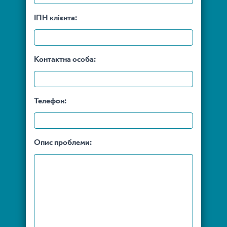
swift_platezi_za_novim_standartom_iso20022_1.pdf
Згорнути
ІПН клієнта:
Контактна особа:
Телефон:
Опис проблеми: