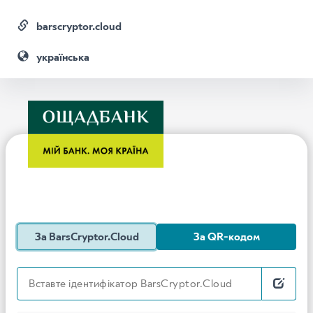
barscryptor.cloud
українська
За BarsCryptor.Cloud
За QR-кодом